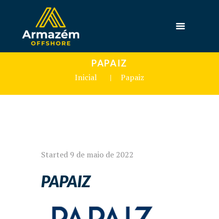
PAPAIZ
Inicial
Papaiz
Started
9 de maio de 2022
PAPAIZ