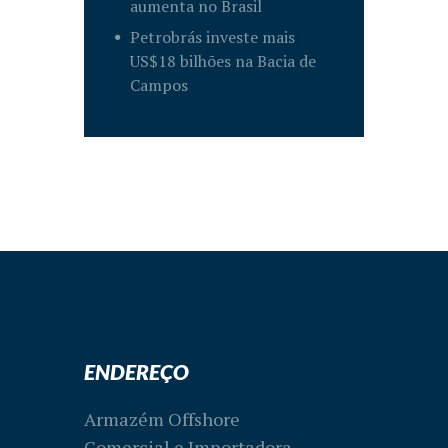
aumenta no Brasil
Petrobrás investe mais
US$18 bilhões na Bacia de
Campos
ENDEREÇO
Armazém Offshore
Comercial e Importadora