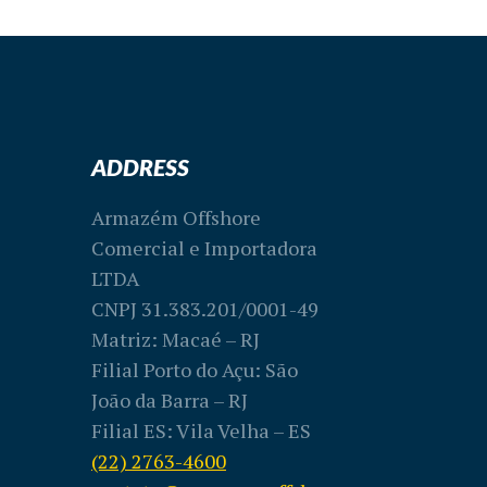
ADDRESS
Armazém Offshore
Comercial e Importadora
LTDA
CNPJ 31.383.201/0001-49
Matriz: Macaé – RJ
Filial Porto do Açu: São
João da Barra – RJ
Filial ES: Vila Velha – ES
(22) 2763-4600