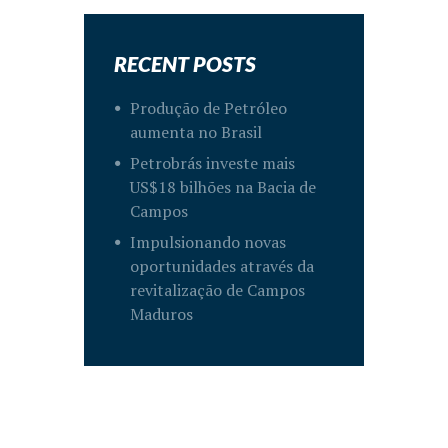
RECENT POSTS
Produção de Petróleo
aumenta no Brasil
Petrobrás investe mais
US$18 bilhões na Bacia de
Campos
Impulsionando novas
oportunidades através da
revitalização de Campos
Maduros