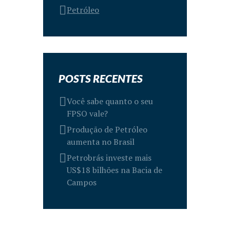
Petróleo
POSTS RECENTES
Você sabe quanto o seu
FPSO vale?
Produção de Petróleo
aumenta no Brasil
Petrobrás investe mais
US$18 bilhões na Bacia de
Campos