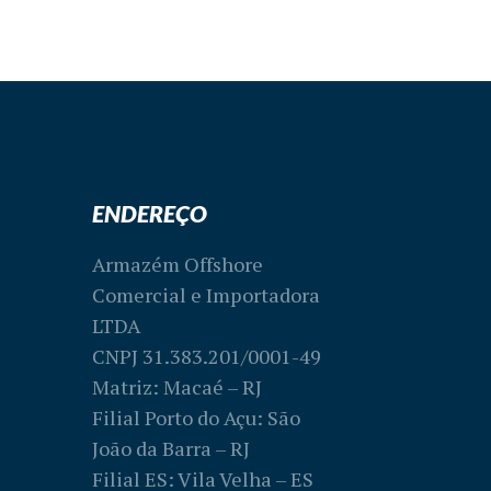
ENDEREÇO
Armazém Offshore
Comercial e Importadora
LTDA
CNPJ 31.383.201/0001-49
Matriz: Macaé – RJ
Filial Porto do Açu: São
João da Barra – RJ
Filial ES: Vila Velha – ES