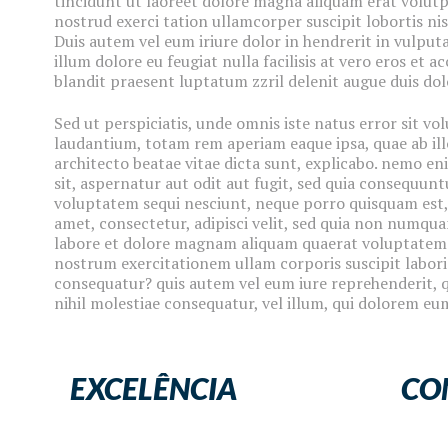
tincidunt ut laoreet dolore magna aliquam erat volutp
nostrud exerci tation ullamcorper suscipit lobortis ni
Duis autem vel eum iriure dolor in hendrerit in vulputa
illum dolore eu feugiat nulla facilisis at vero eros et 
blandit praesent luptatum zzril delenit augue duis dolor
Sed ut perspiciatis, unde omnis iste natus error sit
laudantium, totam rem aperiam eaque ipsa, quae ab illo
architecto beatae vitae dicta sunt, explicabo. nemo e
sit, aspernatur aut odit aut fugit, sed quia consequunt
voluptatem sequi nesciunt, neque porro quisquam est, 
amet, consectetur, adipisci velit, sed quia non numqu
labore et dolore magnam aliquam quaerat voluptatem.
nostrum exercitationem ullam corporis suscipit labori
consequatur? quis autem vel eum iure reprehenderit, qu
nihil molestiae consequatur, vel illum, qui dolorem eu
EXCELÊNCIA
CO