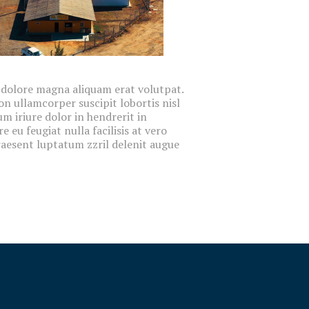
dolore magna aliquam erat volutpat.
on ullamcorper suscipit lobortis nisl
m iriure dolor in hendrerit in
e eu feugiat nulla facilisis at vero
raesent luptatum zzril delenit augue