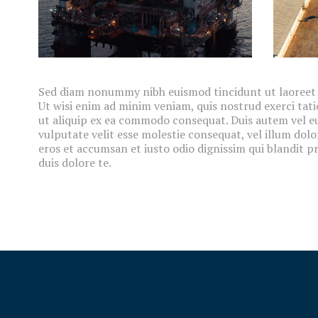
Sed diam nonummy nibh euismod tincidunt ut laoreet 
Ut wisi enim ad minim veniam, quis nostrud exerci tati
ut aliquip ex ea commodo consequat. Duis autem vel eu
vulputate velit esse molestie consequat, vel illum dolor
eros et accumsan et iusto odio dignissim qui blandit p
duis dolore te.